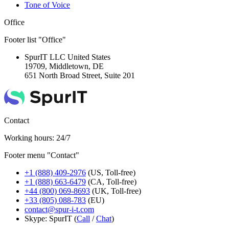
Tone of Voice
Office
Footer list "Office"
SpurIT LLC
United States
19709, Middletown, DE
651 North Broad Street, Suite 201
Contact
Working hours: 24/7
Footer menu "Contact"
+1 (888) 409-2976
(US, Toll-free)
+1 (888) 663-6479
(CA, Toll-free)
+44 (800) 069-8693
(UK, Toll-free)
+33 (805) 088-783
(EU)
contact@spur-i-t.com
Skype: SpurIT (
Call
/
Chat
)