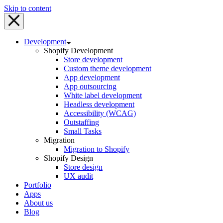
Skip to content
Development
Shopify Development
Store development
Custom theme development
App development
App outsourcing
White label development
Headless development
Accessibility (WCAG)
Outstaffing
Small Tasks
Migration
Migration to Shopify
Shopify Design
Store design
UX audit
Portfolio
Apps
About us
Blog