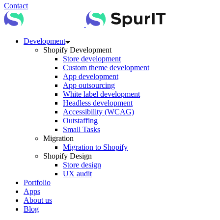
Contact
Development
Shopify Development
Store development
Custom theme development
App development
App outsourcing
White label development
Headless development
Accessibility (WCAG)
Outstaffing
Small Tasks
Migration
Migration to Shopify
Shopify Design
Store design
UX audit
Portfolio
Apps
About us
Blog