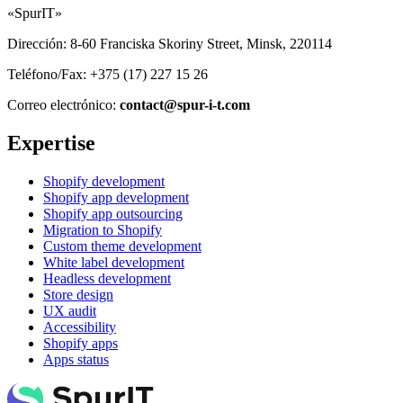
«SpurIT»
Dirección: 8-60 Franciska Skoriny Street, Minsk, 220114
Teléfono/Fax: +375 (17) 227 15 26
Correo electrónico:
contact@spur-i-t.com
Expertise
Shopify development
Shopify app development
Shopify app outsourcing
Migration to Shopify
Custom theme development
White label development
Headless development
Store design
UX audit
Accessibility
Shopify apps
Apps status