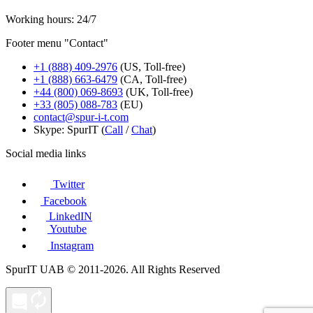
Working hours: 24/7
Footer menu "Contact"
+1 (888) 409-2976
(US, Toll-free)
+1 (888) 663-6479
(CA, Toll-free)
+44 (800) 069-8693
(UK, Toll-free)
+33 (805) 088-783
(EU)
contact@spur-i-t.com
Skype: SpurIT (
Call
/
Chat
)
Social media links
Twitter
Facebook
LinkedIN
Youtube
Instagram
SpurIT UAB © 2011-2026. All Rights Reserved